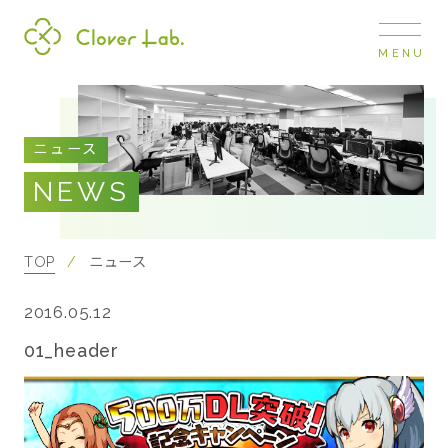
MENU
Clover Lab
COMPANY
ニュース
企業情報
NEWS
ナビ
開閉
SERVICE
事業展開
TOP
ニュース
2016.05.12
RECRUIT
採用情報
01_header
NEWS
お知らせ