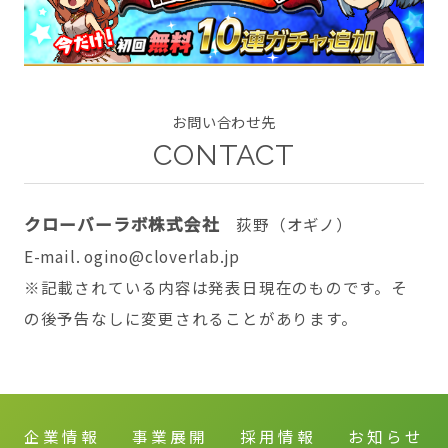
CONTACT
お問い合わせ先
CONTACT
クローバーラボ株式会社
荻野（オギノ）
twitter
facebook
instagram
E-mail. ogino@cloverlab.jp
※記載されている内容は発表日現在のものです。そ
の後予告なしに変更されることがあります。
企業情報
事業展開
採用情報
お知らせ