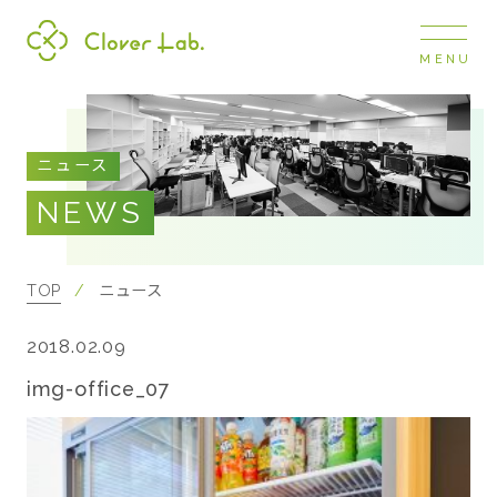
MENU
Clover Lab
COMPANY
ニュース
企業情報
NEWS
ナビ
開閉
SERVICE
事業展開
TOP
ニュース
2018.02.09
RECRUIT
採用情報
img-office_07
NEWS
お知らせ