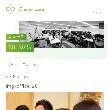
MENU
Clover Lab
COMPANY
ニュース
企業情報
NEWS
ナビ
開閉
SERVICE
事業展開
TOP
ニュース
2018.02.09
RECRUIT
採用情報
img-office_28
NEWS
お知らせ