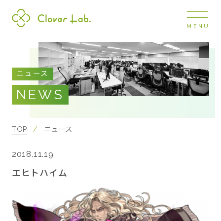
MENU
Clover Lab
COMPANY
ニュース
企業情報
NEWS
ナビ
開閉
SERVICE
事業展開
TOP
ニュース
2018.11.19
RECRUIT
採用情報
エヒトハイム
NEWS
お知らせ