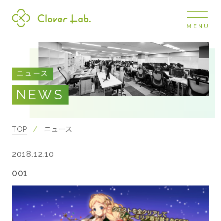
MENU
Clover Lab
COMPANY
ニュース
企業情報
NEWS
ナビ
開閉
SERVICE
事業展開
TOP
ニュース
2018.12.10
RECRUIT
採用情報
001
NEWS
お知らせ