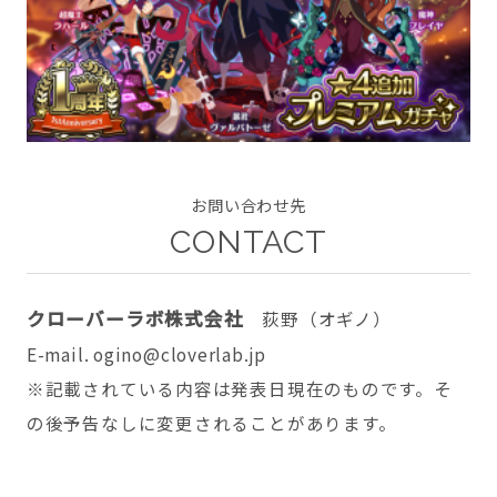
CONTACT
お問い合わせ先
CONTACT
twitter
facebook
instagram
クローバーラボ株式会社
荻野（オギノ）
E-mail. ogino@cloverlab.jp
※記載されている内容は発表日現在のものです。そ
の後予告なしに変更されることがあります。