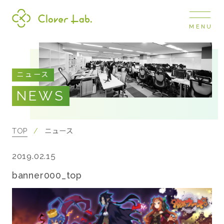
MENU
Clover Lab
COMPANY
ニュース
企業情報
NEWS
ナビ
開閉
SERVICE
事業展開
TOP
ニュース
2019.02.15
RECRUIT
採用情報
banner000_top
NEWS
お知らせ