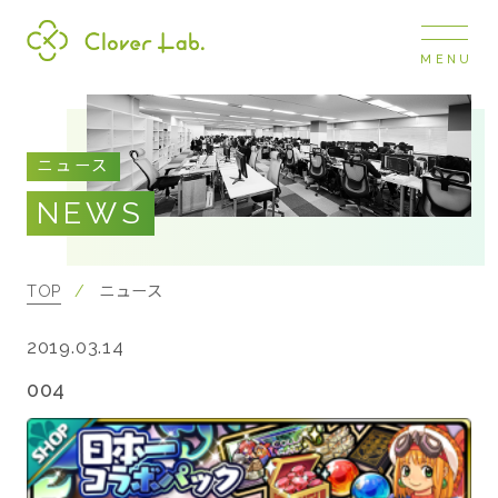
MENU
Clover Lab
COMPANY
ニュース
企業情報
NEWS
ナビ
開閉
SERVICE
事業展開
TOP
ニュース
2019.03.14
RECRUIT
採用情報
004
NEWS
お知らせ