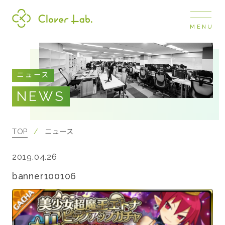
MENU
Clover Lab
COMPANY
ニュース
企業情報
NEWS
ナビ
開閉
SERVICE
事業展開
TOP
ニュース
2019.04.26
RECRUIT
採用情報
banner100106
NEWS
お知らせ