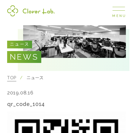
MENU
Clover Lab
COMPANY
ニュース
企業情報
NEWS
ナビ
開閉
SERVICE
事業展開
TOP
ニュース
2019.08.16
RECRUIT
採用情報
qr_code_1014
NEWS
お知らせ