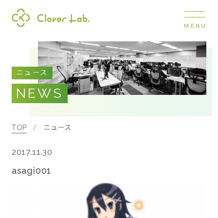
MENU
Clover Lab
COMPANY
ニュース
企業情報
NEWS
ナビ
開閉
SERVICE
事業展開
TOP
ニュース
2017.11.30
RECRUIT
採用情報
asagi001
NEWS
お知らせ