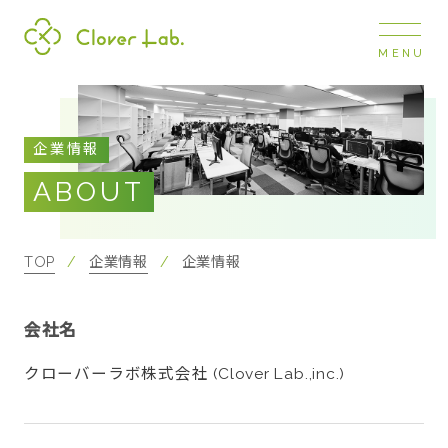
MENU
Clover Lab
COMPANY
企業情報
企業情報
ABOUT
ナビ
開閉
SERVICE
事業展開
TOP
企業情報
企業情報
RECRUIT
会社名
採用情報
クローバーラボ株式会社 (Clover Lab.,inc.)
NEWS
お知らせ