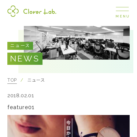
MENU
Clover Lab
COMPANY
ニュース
企業情報
NEWS
ナビ
開閉
SERVICE
事業展開
TOP
ニュース
2018.02.01
RECRUIT
採用情報
feature01
NEWS
お知らせ