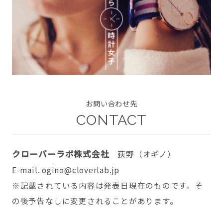
CONTACT
お問い合わせ先
twitter
facebook
instagram
CONTACT
クローバーラボ株式会社
荻野（オギノ）
E-mail. ogino@cloverlab.jp
※記載されている内容は発表日現在のものです。そ
の後予告なしに変更されることがあります。