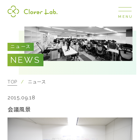
MENU
Clover Lab
COMPANY
ニュース
企業情報
NEWS
ナビ
開閉
SERVICE
事業展開
TOP
ニュース
2015.09.18
RECRUIT
採用情報
会議風景
NEWS
お知らせ