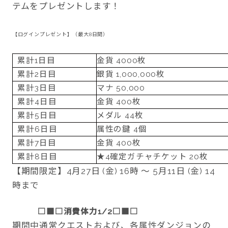
テムをプレゼントします！
【ログインプレゼント】（最大8日間）
累計1日目
金貨 4000枚
累計2日目
銀貨 1,000,000枚
累計3日目
マナ 50,000
累計4日目
金貨 400枚
累計5日目
メダル 44枚
累計6日目
属性の鍵 4個
累計7日目
金貨 400枚
累計8日目
★4確定ガチャチケット 20枚
【期間限定】4月27日 (金) 16時 ～ 5月11日 (金) 14
時まで
□■□
消費体力1/2
□■□
期間中通常クエストおよび、各属性ダンジョンの