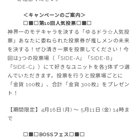
＜キャンペーンのご案内＞
□■□
第10回人気投票
□■□
神界一のモテキャラを決する「ゆるドラ☆人気投
票」あなたに委ねられた投票券が推しメンの未来
を決する！ぜひ清き一票を投票してください！今
回は3つの投票場（「SIDE-A」「SIDE-B」
「SIDE-C」）にて好きなユニットを各3体ずつ選
んでいただきます。投票を行うと投票場ごとに
「金貨 100枚」、合計「金貨 300枚」をプレゼン
ト！
【期間限定】4月16日 (月) ～ 5月11日 (金) 14時ま
で
□■□
BOSS
フェス
□■□