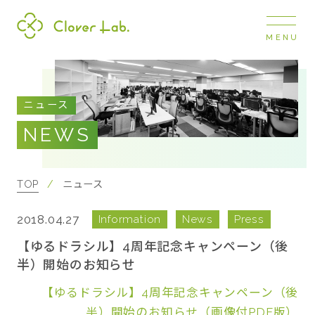
MENU
Clover Lab
COMPANY
ニュース
企業情報
NEWS
ナビ
開閉
SERVICE
事業展開
TOP
ニュース
2018.04.27
Information
News
Press
RECRUIT
採用情報
【ゆるドラシル】4周年記念キャンペーン（後
半）開始のお知らせ
NEWS
【ゆるドラシル】4周年記念キャンペーン（後
お知らせ
半）開始のお知らせ（画像付PDF版）