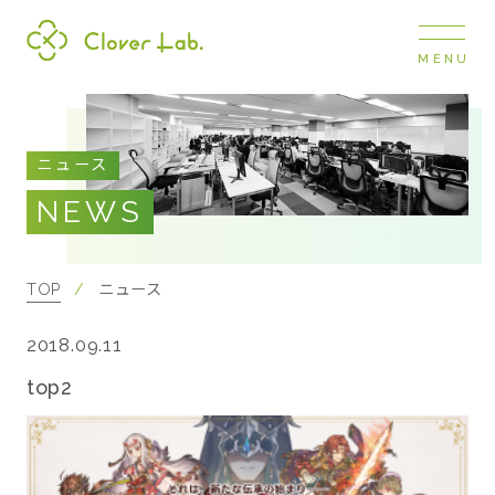
MENU
Clover Lab
COMPANY
ニュース
企業情報
NEWS
ナビ
開閉
SERVICE
事業展開
TOP
ニュース
2018.09.11
RECRUIT
採用情報
top2
NEWS
お知らせ