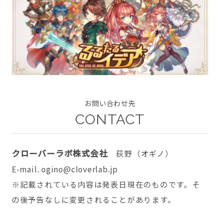
CONTACT
お問い合わせ先
twitter
facebook
instagram
CONTACT
クローバーラボ株式会社
荻野（オギノ）
E-mail. ogino@cloverlab.jp
※記載されている内容は発表日現在のものです。そ
の後予告なしに変更されることがあります。