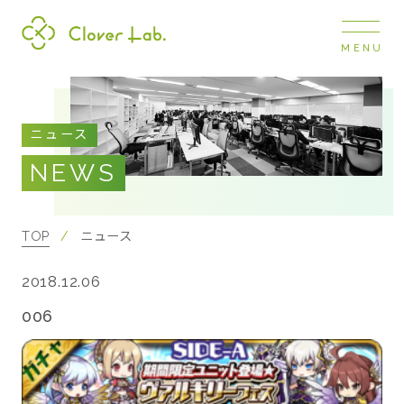
MENU
Clover Lab
COMPANY
ニュース
企業情報
NEWS
ナビ
開閉
SERVICE
事業展開
TOP
ニュース
2018.12.06
RECRUIT
採用情報
006
NEWS
お知らせ