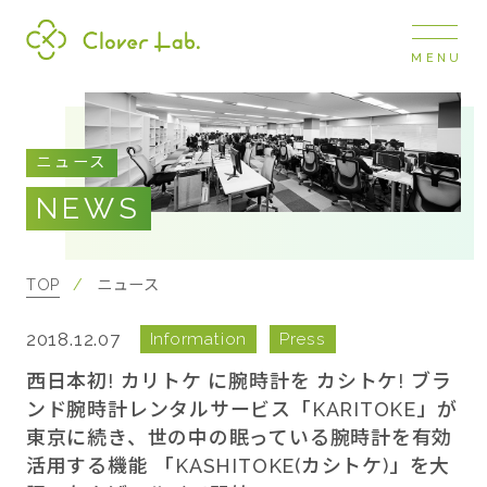
MENU
Clover Lab
COMPANY
ニュース
企業情報
NEWS
ナビ
開閉
SERVICE
事業展開
TOP
ニュース
2018.12.07
Information
Press
RECRUIT
採用情報
西日本初! カリトケ に腕時計を カシトケ! ブラ
ンド腕時計レンタルサービス「KARITOKE」が
東京に続き、世の中の眠っている腕時計を有効
NEWS
活用する機能 「KASHITOKE(カシトケ)」を大
お知らせ