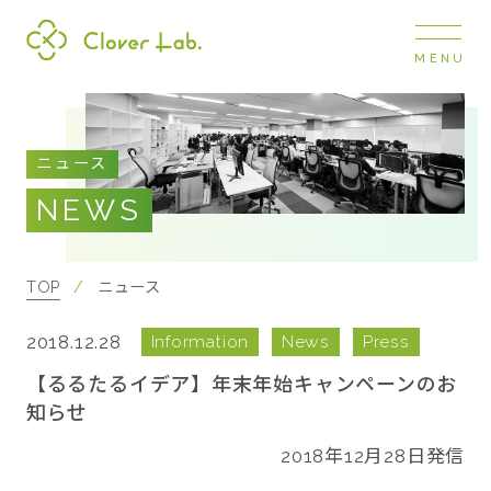
MENU
Clover Lab
COMPANY
ニュース
企業情報
NEWS
ナビ
開閉
SERVICE
事業展開
TOP
ニュース
2018.12.28
Information
News
Press
RECRUIT
採用情報
【るるたるイデア】年末年始キャンペーンのお
知らせ
NEWS
2018年12月28日発信
お知らせ