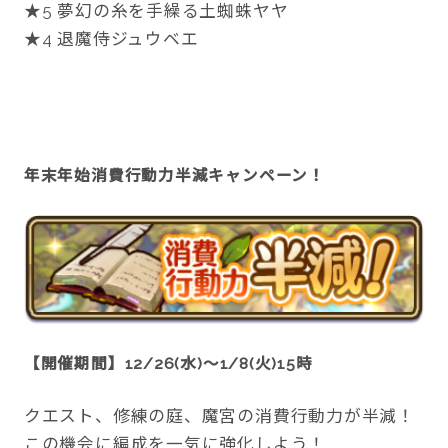
★5 夢幻の糸を手繰る土蜘蛛ヤヤ
★4 退魔侍ジュウベエ
年末年始消費行動力半減キャンペーン！
【開催期間】
12/26(
水)～1/8(火)15時
クエスト、修練の庭、魔宮の消費行動力が半減！
この機会に編成を一気に強化しよう！