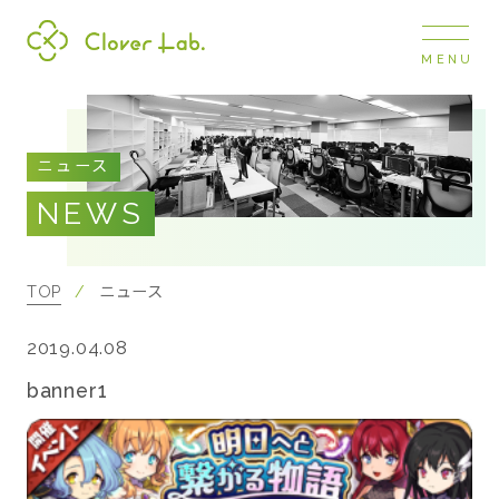
MENU
Clover Lab
COMPANY
ニュース
企業情報
NEWS
ナビ
開閉
SERVICE
事業展開
TOP
ニュース
2019.04.08
RECRUIT
採用情報
banner1
NEWS
お知らせ