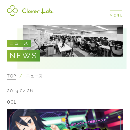
MENU
Clover Lab
COMPANY
ニュース
企業情報
NEWS
ナビ
開閉
SERVICE
事業展開
TOP
ニュース
2019.04.26
RECRUIT
採用情報
001
NEWS
お知らせ