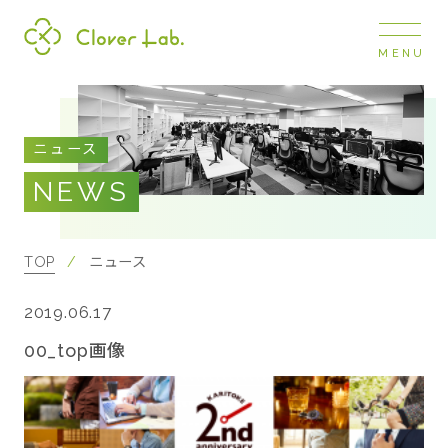
MENU
Clover Lab
COMPANY
ニュース
企業情報
NEWS
ナビ
開閉
SERVICE
事業展開
TOP
ニュース
2019.06.17
RECRUIT
採用情報
00_top画像
NEWS
お知らせ