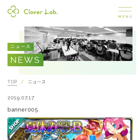
MENU
Clover Lab
COMPANY
ニュース
企業情報
NEWS
ナビ
開閉
SERVICE
事業展開
TOP
ニュース
2019.07.17
RECRUIT
採用情報
banner005
NEWS
お知らせ