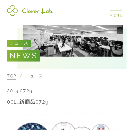
MENU
Clover Lab
COMPANY
ニュース
企業情報
NEWS
ナビ
開閉
SERVICE
事業展開
TOP
ニュース
2019.07.29
RECRUIT
採用情報
001_新商品0729
NEWS
お知らせ