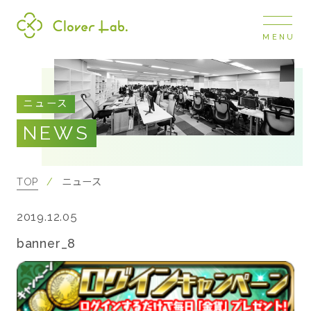
MENU
Clover Lab
COMPANY
ニュース
企業情報
NEWS
ナビ
開閉
SERVICE
事業展開
TOP
ニュース
2019.12.05
RECRUIT
採用情報
banner_8
NEWS
お知らせ