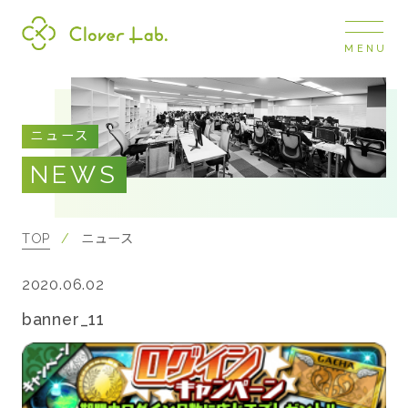
MENU
Clover Lab
COMPANY
ニュース
企業情報
NEWS
ナビ
開閉
SERVICE
事業展開
TOP
ニュース
2020.06.02
RECRUIT
採用情報
banner_11
NEWS
お知らせ