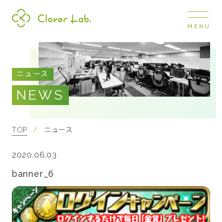
MENU
Clover Lab
COMPANY
ニュース
企業情報
NEWS
ナビ
開閉
SERVICE
事業展開
TOP
ニュース
2020.06.03
RECRUIT
採用情報
banner_6
NEWS
お知らせ