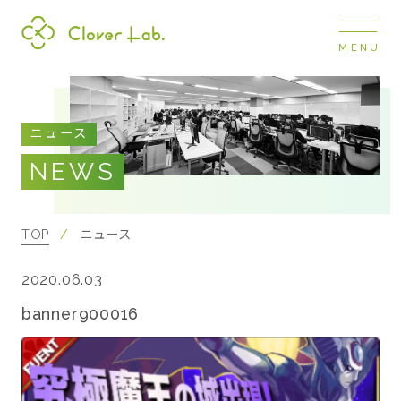
MENU
Clover Lab
COMPANY
ニュース
企業情報
NEWS
ナビ
開閉
SERVICE
事業展開
TOP
ニュース
2020.06.03
RECRUIT
採用情報
banner900016
NEWS
お知らせ