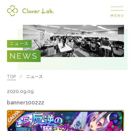
MENU
Clover Lab
COMPANY
ニュース
企業情報
NEWS
ナビ
開閉
SERVICE
事業展開
TOP
ニュース
2020.09.09
RECRUIT
採用情報
banner100222
NEWS
お知らせ