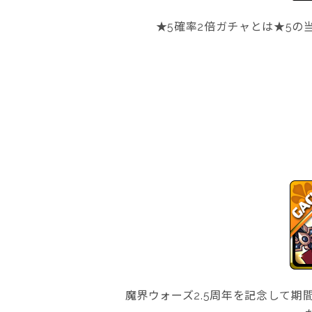
★5確率2倍ガチャとは★5の
魔界ウォーズ2.5周年を記念して期