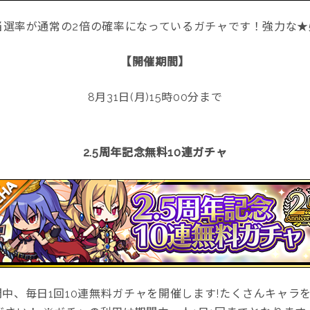
当選率が通常の2倍の確率になっているガチャです！強力な
【開催期間】
8月31日(月)15時00分まで
2.5周年記念無料10連ガチャ
間中、毎日1回10連無料ガチャを開催します!たくさんキャ