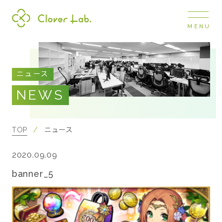
MENU
Clover Lab
COMPANY
ニュース
企業情報
NEWS
ナビ
開閉
SERVICE
事業展開
TOP
ニュース
2020.09.09
RECRUIT
採用情報
banner_5
NEWS
お知らせ