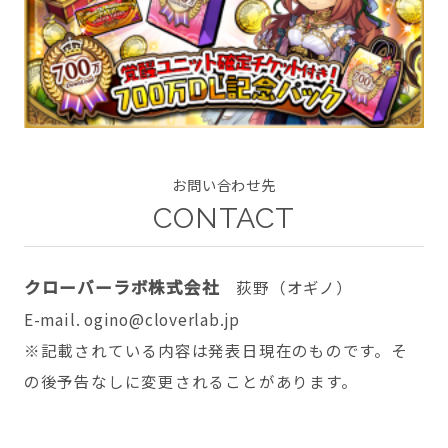
CONTACT
お問い合わせ先
CONTACT
twitter
facebook
instagram
クローバーラボ株式会社
荻野（オギノ）
E-mail. ogino@cloverlab.jp
※記載されている内容は発表日現在のものです。そ
の後予告なしに変更されることがあります。