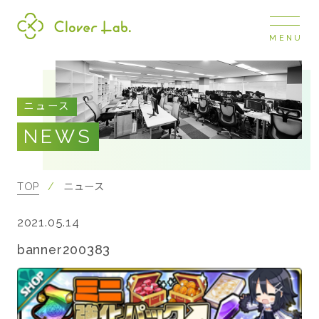
MENU
Clover Lab
COMPANY
ニュース
企業情報
NEWS
ナビ
開閉
SERVICE
事業展開
TOP
ニュース
2021.05.14
RECRUIT
採用情報
banner200383
NEWS
お知らせ