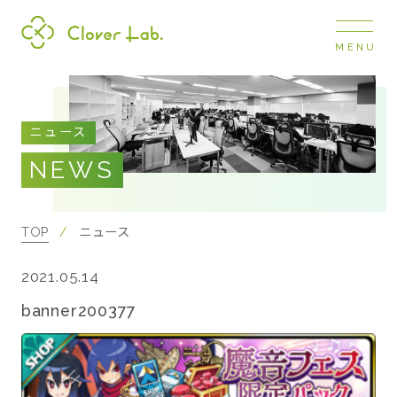
MENU
Clover Lab
COMPANY
ニュース
企業情報
NEWS
ナビ
開閉
SERVICE
事業展開
TOP
ニュース
2021.05.14
RECRUIT
採用情報
banner200377
NEWS
お知らせ