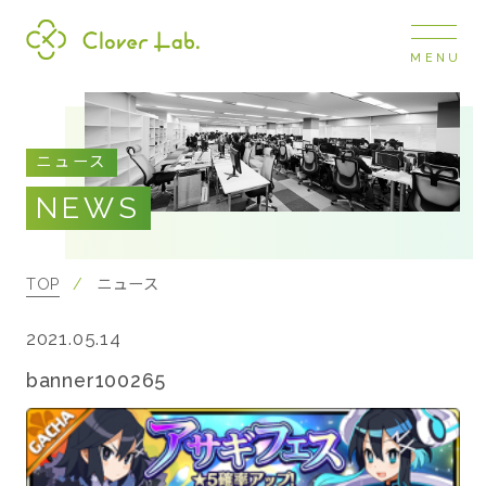
MENU
Clover Lab
COMPANY
ニュース
企業情報
NEWS
ナビ
開閉
SERVICE
事業展開
TOP
ニュース
2021.05.14
RECRUIT
採用情報
banner100265
NEWS
お知らせ