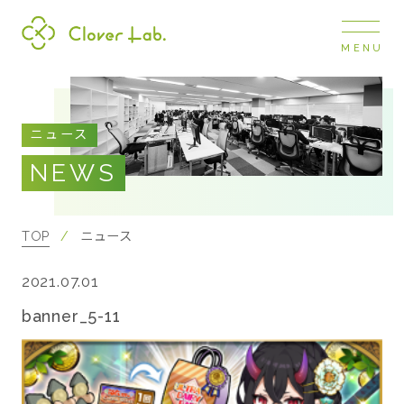
MENU
Clover Lab
COMPANY
ニュース
企業情報
NEWS
ナビ
開閉
SERVICE
事業展開
TOP
ニュース
2021.07.01
RECRUIT
採用情報
banner_5-11
NEWS
お知らせ