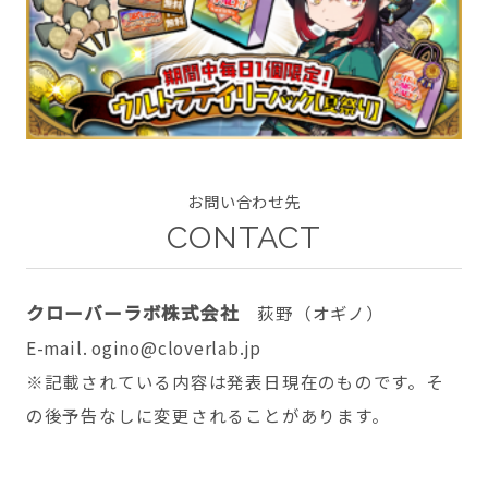
CONTACT
お問い合わせ先
CONTACT
twitter
facebook
instagram
クローバーラボ株式会社
荻野（オギノ）
E-mail. ogino@cloverlab.jp
※記載されている内容は発表日現在のものです。そ
の後予告なしに変更されることがあります。