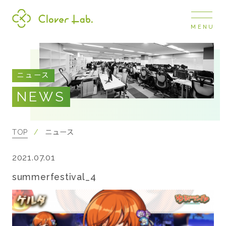
MENU
Clover Lab
COMPANY
ニュース
企業情報
NEWS
ナビ
開閉
SERVICE
事業展開
TOP
ニュース
2021.07.01
RECRUIT
採用情報
summerfestival_4
NEWS
お知らせ