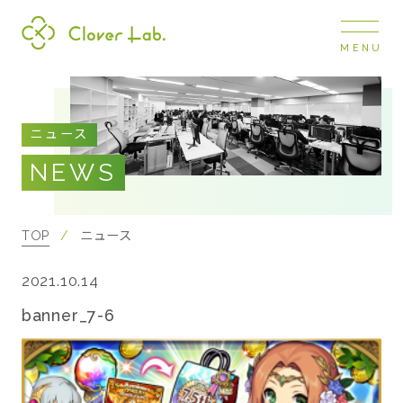
MENU
Clover Lab
COMPANY
ニュース
企業情報
NEWS
ナビ
開閉
SERVICE
事業展開
TOP
ニュース
2021.10.14
RECRUIT
採用情報
banner_7-6
NEWS
お知らせ