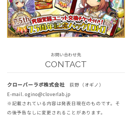
CONTACT
お問い合わせ先
CONTACT
twitter
facebook
instagram
クローバーラボ株式会社
荻野（オギノ）
E-mail. ogino@cloverlab.jp
※記載されている内容は発表日現在のものです。そ
の後予告なしに変更されることがあります。