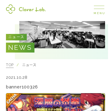
MENU
Clover Lab
COMPANY
ニュース
企業情報
NEWS
ナビ
開閉
SERVICE
事業展開
TOP
ニュース
2021.10.28
RECRUIT
採用情報
banner100326
NEWS
お知らせ