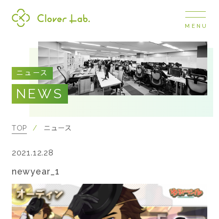
MENU
Clover Lab
COMPANY
ニュース
企業情報
NEWS
ナビ
開閉
SERVICE
事業展開
TOP
ニュース
2021.12.28
RECRUIT
採用情報
newyear_1
NEWS
お知らせ