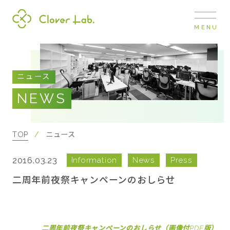
MENU
Clover Lab
COMPANY
ニュース
企業情報
NEWS
ナビ
開閉
SERVICE
事業展開
TOP
ニュース
2016.03.23
Information
News
Press
RECRUIT
採用情報
二周年前夜祭キャンペーンのおしらせ
NEWS
お知らせ
二周年前夜祭キャンペーンのおしらせ（画像付PDF版）