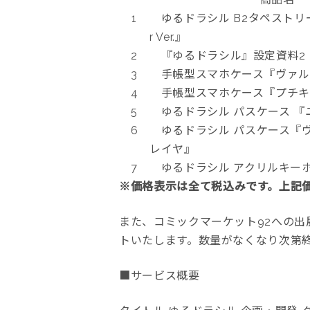
1
ゆるドラシル B2タペストリー『 
r Ver.』
2
『ゆるドラシル』設定資料2
3
手帳型スマホケース『ヴァルキ
4
手帳型スマホケース『プチキャ
5
ゆるドラシル パスケース 『
6
ゆるドラシル パスケース『
レイヤ』
7
ゆるドラシル アクリルキーホ
※
価格表示は全て税込みです。上記
また、コミックマーケット92への
トいたします。数量がなくなり次第
■サービス概要