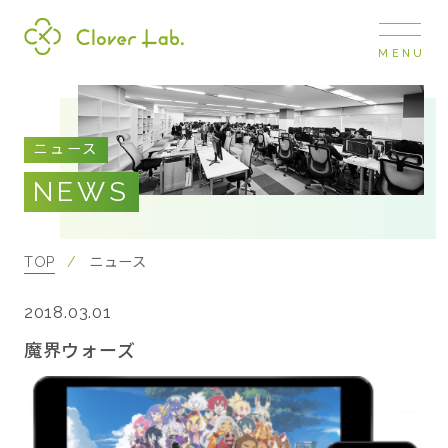
MENU
Clover Lab
COMPANY
ニュース
企業情報
NEWS
ナビ
開閉
SERVICE
事業展開
TOP
ニュース
2018.03.01
RECRUIT
採用情報
魔界ウォーズ
NEWS
お知らせ