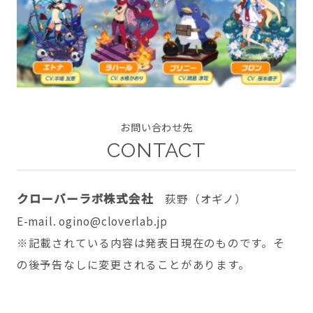
CONTACT
お問い合わせ先
CONTACT
twitter
facebook
instagram
クローバーラボ株式会社
荻野（オギノ）
E-mail. ogino@cloverlab.jp
※記載されている内容は発表日現在のものです。そ
の後予告なしに変更されることがあります。