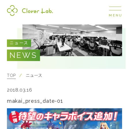
MENU
Clover Lab
COMPANY
ニュース
企業情報
NEWS
ナビ
開閉
SERVICE
事業展開
TOP
ニュース
2018.03.16
RECRUIT
採用情報
makai_press_date-01
NEWS
お知らせ