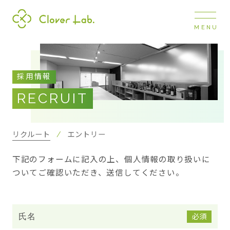
MENU
Clover Lab
COMPANY
採用情報
企業情報
RECRUIT
ナビ
開閉
SERVICE
事業展開
リクルート
エントリー
下記のフォームに記入の上、個人情報の取り扱いに
RECRUIT
ついてご確認いただき、送信してください。
採用情報
NEWS
氏名
必須
お知らせ