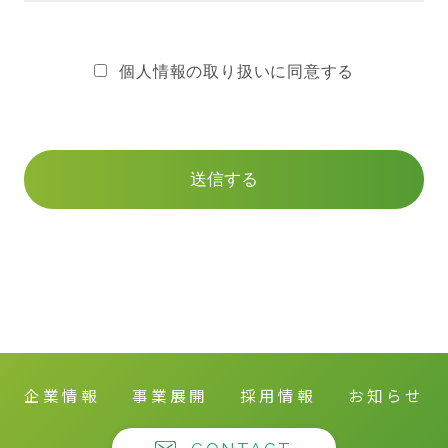
【個人情報の範囲】
個人情報の取り扱いに同意する
本ポリシーにおける「個人情報」とは、当社が直接ま
たは間接的に取得した、生存する個人に関する情報で
あって、当該情報に含まれる氏名、生年月日その他の
記述等により特定の個人を識別することができるもの
及び他の情報と容易に照合することができ、それによ
り特定の個人が識別され得るものをいい、その取得媒
体を問わないものとします。
【個人情報の利用目的】
ご提供頂いた個人情報は、以下の目的ならびに別途定
める利用規約及びアプリプライバシーポリシーに記載
の目的の範囲内でのみこれを収集・利用し、法令に基
づく場合その他の正当な理由がある場合を除き、目的
外の利用を行いません。
企業情報
事業展開
採用情報
お知らせ
1.お客様が利用されるサービスの提供・維持・改善の
ため