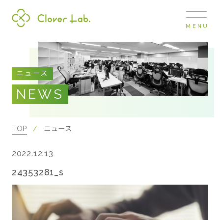
MENU
Clover Lab
COMPANY
ニュース
企業情報
NEWS
ナビ
開閉
SERVICE
事業展開
TOP
ニュース
2022.12.13
RECRUIT
採用情報
24353281_s
NEWS
お知らせ