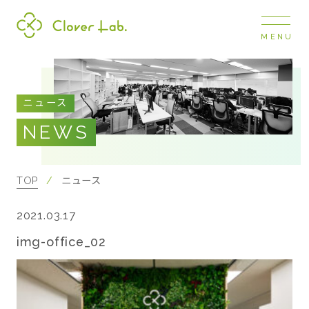
MENU
Clover Lab
COMPANY
ニュース
企業情報
NEWS
ナビ
開閉
SERVICE
事業展開
TOP
ニュース
2021.03.17
RECRUIT
採用情報
img-office_02
NEWS
お知らせ