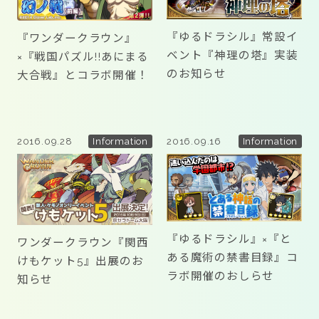
『ゆるドラシル』常設イ
『ワンダークラウン』
ベント『神理の塔』実装
×『戦国パズル!!あにまる
のお知らせ
大合戦』とコラボ開催！
2016.09.28
2016.09.16
Information
Information
『ゆるドラシル』×『と
ワンダークラウン『関西
ある魔術の禁書目録』コ
けもケット5』出展のお
ラボ開催のおしらせ
知らせ