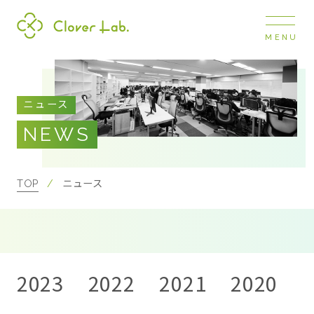
MENU
Clover Lab
COMPANY
ニュース
企業情報
NEWS
ナビ
開閉
SERVICE
事業展開
TOP
ニュース
RECRUIT
採用情報
2023
2022
2021
2020
2
NEWS
お知らせ