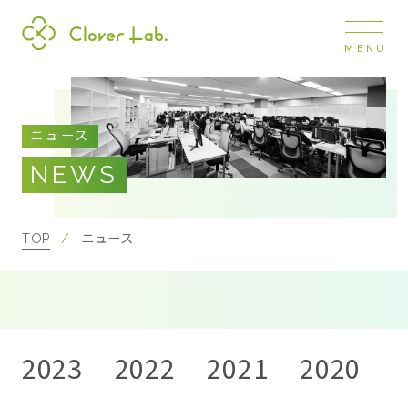
MENU
Clover Lab
COMPANY
ニュース
企業情報
NEWS
ナビ
開閉
SERVICE
事業展開
TOP
ニュース
RECRUIT
採用情報
2023
2022
2021
2020
2
NEWS
お知らせ